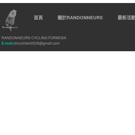
首頁
關於RANDONNEURS
最新活
RANDONNEURS CYCLING FORMOSA
E-mail:
chunchieh0529@gmail.com