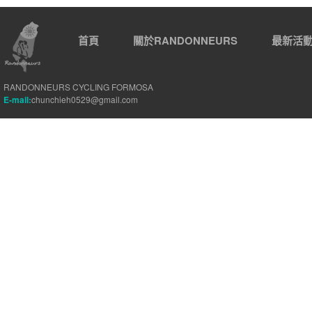
首頁
關於RANDONNEURS
最新活
RANDONNEURS CYCLING FORMOSA
E-mail:
chunchieh0529@gmail.com