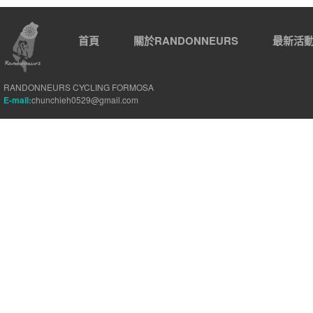
首頁
關於RANDONNEURS
最新活
RANDONNEURS CYCLING FORMOSA
E-mail:
chunchieh0529@gmail.com