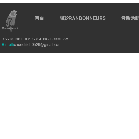
首頁
關於RANDONNEURS
最新活
RANDONNEURS CYCLING FORMOSA
E-mail:
chunchieh0529@gmail.com