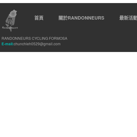
首頁
關於RANDONNEURS
最新活
RANDONNEURS CYCLING FORMOSA
E-mail:
chunchieh0529@gmail.com