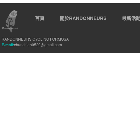
首頁
關於RANDONNEURS
最新活
RANDONNEURS CYCLING FORMOSA
E-mail:
chunchieh0529@gmail.com