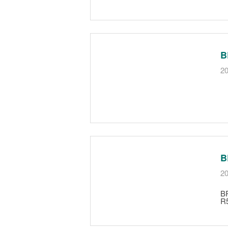
B
20
B
20
B
R