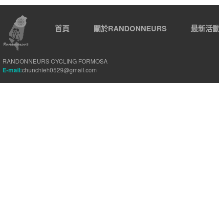
首頁
關於RANDONNEURS
最新活
RANDONNEURS CYCLING FORMOSA
E-mail:
chunchieh0529@gmail.com