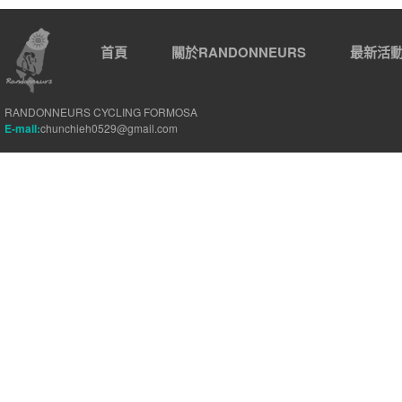
首頁
關於RANDONNEURS
最新活
RANDONNEURS CYCLING FORMOSA
E-mail:
chunchieh0529@gmail.com