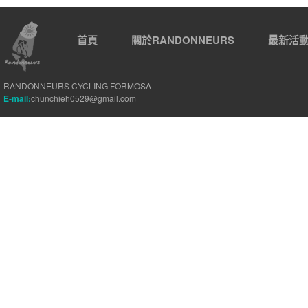
首頁
關於RANDONNEURS
最新活
RANDONNEURS CYCLING FORMOSA
E-mail:
chunchieh0529@gmail.com