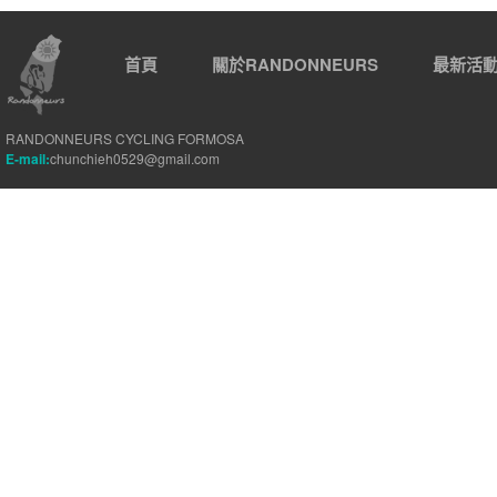
首頁
關於RANDONNEURS
最新活
RANDONNEURS CYCLING FORMOSA
E-mail:
chunchieh0529@gmail.com