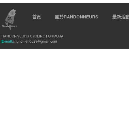
首頁
關於RANDONNEURS
最新活
RANDONNEURS CYCLING FORMOSA
E-mail:
chunchieh0529@gmail.com