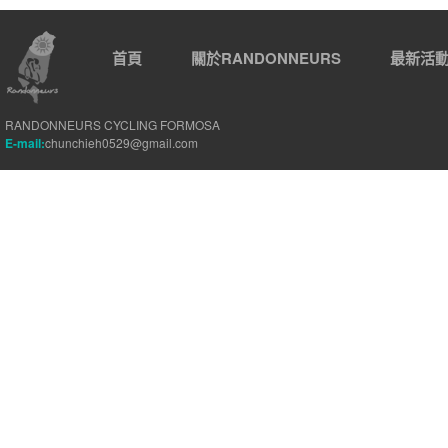
首頁
關於RANDONNEURS
最新活
RANDONNEURS CYCLING FORMOSA
E-mail:
chunchieh0529@gmail.com